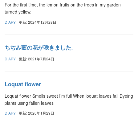
For the first time, the lemon fruits on the trees in my garden
turned yellow.
DIARY
更新: 2024年12月28日
ちぢみ藍の花が咲きました。
DIARY
更新: 2021年7月24日
Loquat flower
Loquat flower Smells sweet I’m full When loquat leaves fall Dyeing
plants using fallen leaves
DIARY
更新: 2020年1月29日