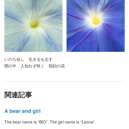
いのち短し 生きるを志す
闇の中 人知れず咲く 朝顔の花
関連記事
A bear and girl
The bear name is “BIO”. The girl name is “Leona”.