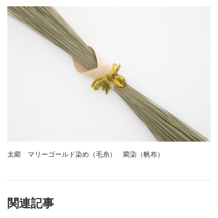
太藺 マリーゴールド染め（毛糸） 藺染（帆布）
関連記事