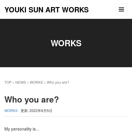
YOUKI SUN ART WORKS
WORKS
TOP
>
NEWS
>
WORKS
>
Who you are?
Who you are?
WORKS
更新: 2022年6月5日
My personality is…