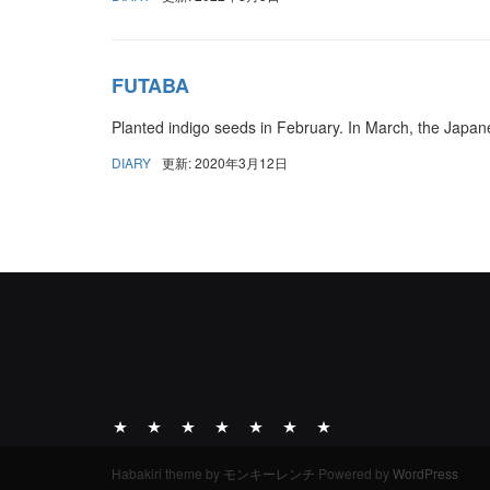
FUTABA
Planted indigo seeds in February. In March, the Japane
DIARY
更新: 2020年3月12日
ABOUT
ACTIVITY
WORKS
ARCHIVE
DIARY
INFO
INQUIRIES
Habakiri theme by
モンキーレンチ
Powered by
WordPress