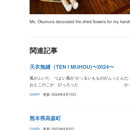
Ms. Okumura decorated the dried flowers for my han
関連記事
天衣無縫（TEN I MUHOU)〜2024〜
風がふいた つよい風が かっるいもものがふっとんだ
おとこのこが ひっろった かっ
DIARY
更新: 2024年4月13日
熊本県高森町
DIARY
更新: 2022年8月5日