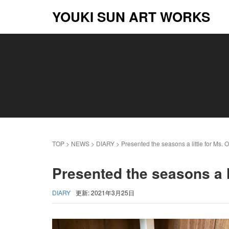
YOUKI SUN ART WORKS
TOP
>
NEWS
>
DIARY
>
Presented the seasons a little for Ms.
Presented the seasons a l
DIARY
更新: 2021年3月25日