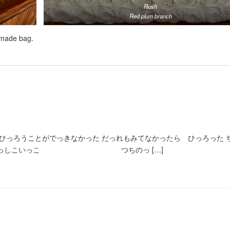
Rush
Red plum branch
dmade bag.
 ひっろうことがでっきなかった だっれもみてなかったら ひっろった 
しこいっこ つちのっ […]