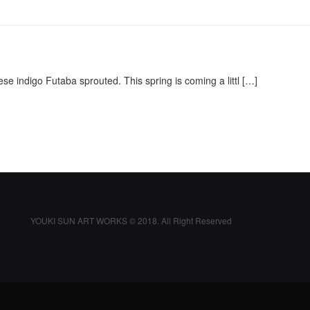
se indigo Futaba sprouted. This spring is coming a littl […]
YOUKI SUN ART WORKS © 2018. All Right Reserved