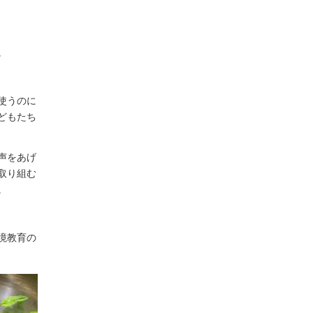
。
使うのに
どもたち
声をあげ
取り組む
。
境教育の