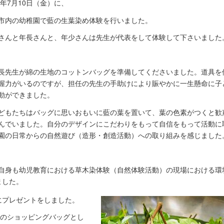
20年7月10日（金）に、
市内の幼稚園で藍の生葉染め体験を行いました。
さんと年長さんと、年少さんは先生が代表をして体験して下さいました
先生が綿の生地のコットンバッグを準備してくださいました。道具を
握力がいるのですが、担任の先生の手助けにより賑やかに一生懸命に子
動ができました。
もたちはバッグに思いおもいに藍の葉を置いて、葉の色素がつくと歓
んでいました。自分のデザインにこだわりをもって自信をもって活動に
園の日常からの自然遊び（造形・創造活動）への取り組みを感じました
身も幼児教育における草木染体験（自然体験活動）の現場における環
ました。
プレゼントをしました。
でのショッピングバッグとし