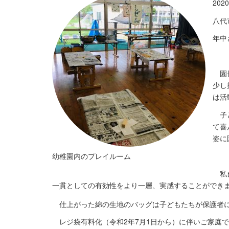
20
八代
年中
園長
少し
は活
子ど
て喜
姿に
幼稚園内のプレイルーム
私自
一貫としての有効性をより一層、実感することができ
仕上がった綿の生地のバッグは子どもたちが保護者に
レジ袋有料化（令和2年7月1日から）に伴いご家庭